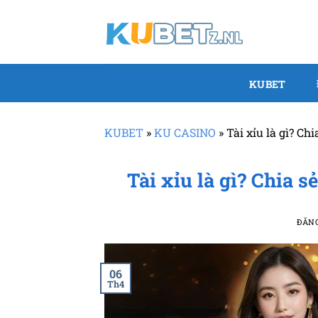
Bỏ
qua
nội
dung
KUBET
KUBET
»
KU CASINO
»
Tài xỉu là gì? Ch
Tài xỉu là gì? Chia s
ĐĂN
06
Th4