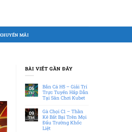
KHUYẾN MÃI
BÀI VIẾT GẦN ĐÂY
Bắn Cá H5 – Giải Trí
06
Trực Tuyến Hấp Dẫn
Th7
Tại Sân Chơi Kubet
Gà Chọi C1 – Thần
09
Kê Bất Bại Trên Mọi
Th4
Đấu Trường Khốc
Liệt