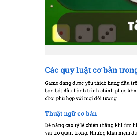
Các quy luật cơ bản trong
Game đang được yêu thích hàng đầu trên
bạn bắt đầu hành trình chinh phục khôn
chơi phù hợp với mọi đối tượng:
Thuật ngữ cơ bản
Để nâng cao tỷ lệ chiến thắng khi tìm h
vai trò quan trọng. Những khái niệm dư