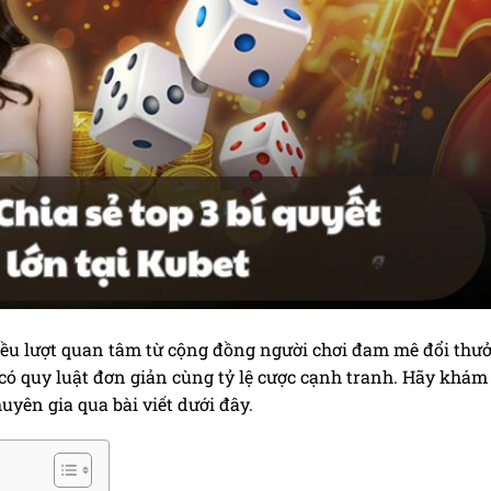
ều lượt quan tâm từ cộng đồng người chơi đam mê đổi thư
 có quy luật đơn giản cùng tỷ lệ cược cạnh tranh. Hãy khám
uyên gia qua bài viết dưới đây.