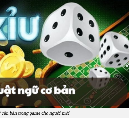
ữ căn bản trong game cho người mới