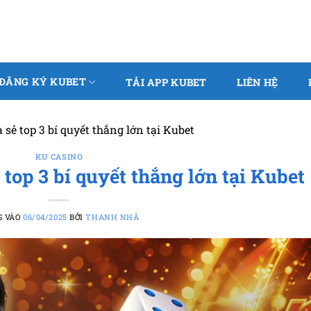
ĐĂNG KÝ KUBET
TẢI APP KUBET
LIÊN HỆ
ia sẻ top 3 bí quyết thắng lớn tại Kubet
KU CASINO
ẻ top 3 bí quyết thắng lớn tại Kubet
G VÀO
06/04/2025
BỞI
THANH NHÃ