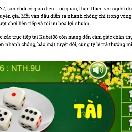
77, sân chơi có giao diện trực quan, thân thiện với người d
uyên gia. Mỗi ván đấu diễn ra nhanh chóng chỉ trong vòng
ượt chơi liên tiếp và tối ưu hóa lợi nhuận.
úc xắc trực tiếp tại Kubet88 còn mang đến cảm giác chân th
iền nhanh chóng, bảo mật tuyệt đối, cùng tỷ lệ trả thưởng m