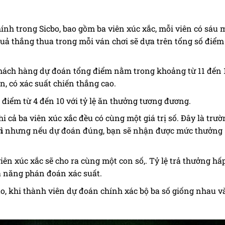
hính trong Sicbo, bao gồm ba viên xúc xắc, mỗi viên có sáu 
 quả thắng thua trong mỗi ván chơi sẽ dựa trên tổng số điểm
 khách hàng dự đoán tổng điểm nằm trong khoảng từ 11 đến 
, có xác suất chiến thắng cao.
ng điểm từ 4 đến 10 với tỷ lệ ăn thưởng tương đương.
i cả ba viên xúc xắc đều có cùng một giá trị số. Đây là trườ
ì
nhưng nếu dự đoán đúng, bạn sẽ nhận được mức thưởng
iên xúc xắc sẽ cho ra cùng một con số,. Tỷ lệ trả thưởng hấ
ả năng phán đoán xác suất.
cao, khi thành viên dự đoán chính xác bộ ba số giống nhau v